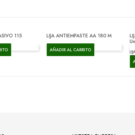
ta rápida
Vista rápida
ASIVO 115
LIJA ANTIEMPASTE AA 180 M
LI

Un
RITO
AÑADIR AL CARRITO
LI