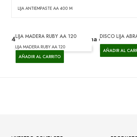
LIJA ANTIEMPASTE AA 400 M
Vista rápida
Vis
LIJA MADERA RUBY AA 120
DISCO LIJA ABR


4 otros productos en la misma categoría:
LIJA MADERA RUBY AA 120
AÑADIR AL CAR
AÑADIR AL CARRITO